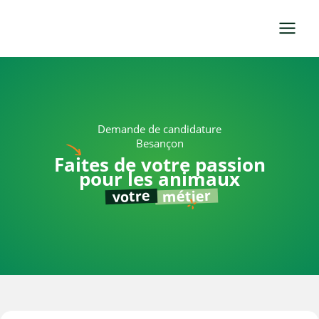
Aller
au
contenu
Demande de candidature
Besançon
Faites de votre passion
pour les animaux
métier
votre