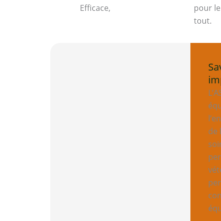
Efficace,
pour le
tout.
Sa
im
L’A
équ
l’e
de 
soi
per
vét
pen
con
équ