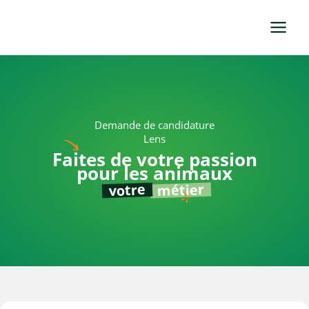
Aller
au
contenu
Demande de candidature
Lens
Faites de votre passion
pour les animaux
métier
votre