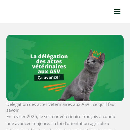
Aller
au
contenu
Délégation des actes vétérinaires aux ASV : ce qu’il faut
savoir
En février 2025, le secteur vétérinaire français a connu
une avancée majeure. La loi d’orientation agricole a