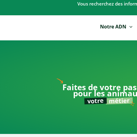
Aller
Vous recherchez des informa
au
contenu
Notre ADN
Faites de votre pa
pour les anima
métier
votre