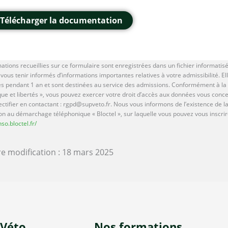
Télécharger la documentation
ations recueillies sur ce formulaire sont enregistrées dans un fichier informatis
vous tenir informés d’informations importantes relatives à votre admissibilité. El
s pendant 1 an et sont destinées au service des admissions. Conformément à la l
que et libertés », vous pouvez exercer votre droit d’accès aux données vous conc
rectifier en contactant : rgpd@supveto.fr. Nous vous informons de l’existence de la
on au démarchage téléphonique « Bloctel », sur laquelle vous pouvez vous inscrire 
nso.bloctel.fr/
e modification : 18 mars 2025
-Véto
Nos formations