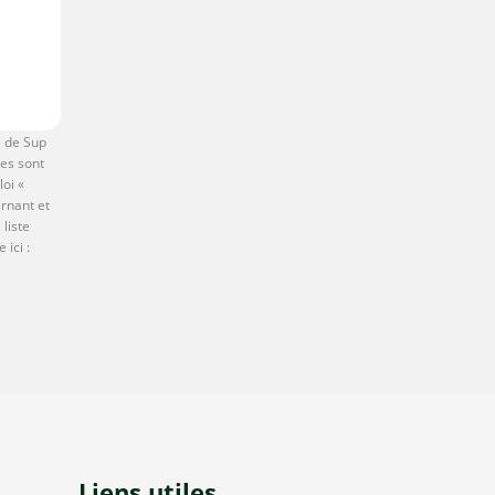
é de Sup
les sont
oi «
ernant et
 liste
ici :
Liens utiles