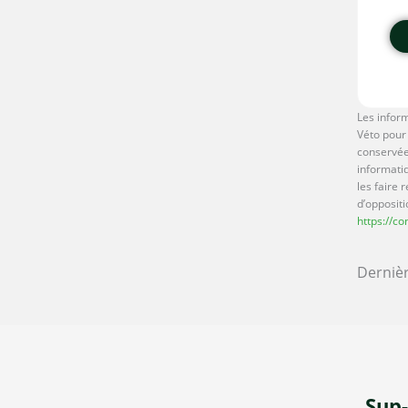
Les inform
Véto pour 
conservée
informati
les faire 
d’oppositi
https://co
Dernièr
Sup