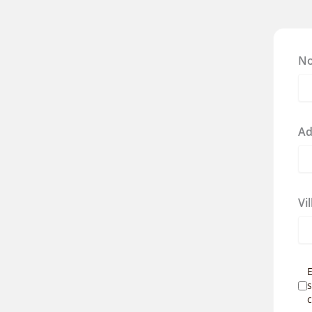
N
Ad
Vi
E
s